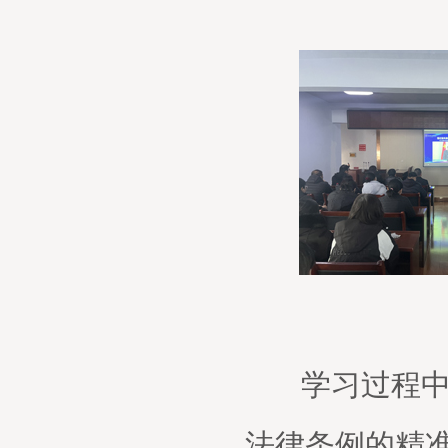
学习过程中，
法律条例的精